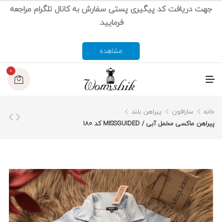
جهت دریافت کد پیگیری پستی سفارش به کانال تلگرام مراجعه
فرمایید.
مشاهده
0
م
ن
و
خانه
سارافون
پیراهن بلند
پیراهن ماکسی مخمل آبی / MISSGUIDED کد 180