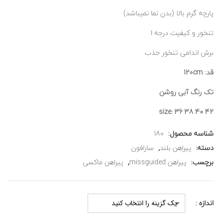
پارچه گرم بالا (بدن نما نمیباشد)
تنخور و کیفیت درجه 1
برش اندامی تنخور جذب
قد: 120cm
تک رنگ آبی روشن
size: 36 38 40 42
شناسه محصول:
180
دسته:
پیراهن بلند
,
سارافون
برچسب:
پیراهن missguided
,
پیراهن ماکسی
اندازه :