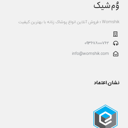
وُم‌شیک
Womshik ؛ فروش آنلاین انواع پوشاک زنانه با بهترین کیفیت
09367800762
info@womshik.com
نشان اعتماد