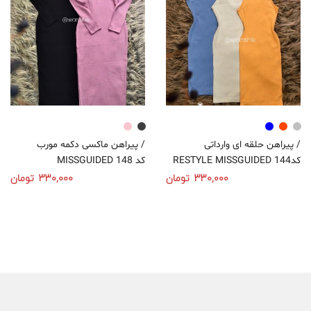
پیراهن حلقه ای وارداتی /
پیراهن ماکسی دکمه مورب /
RESTYLE MISSGUIDED کد144
MISSGUIDED کد 148
330,000
تومان
330,000
تومان
انتخاب گزینه‌ها
انتخاب گزینه‌ها