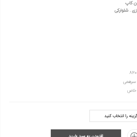
ن کاپ
 . شلوارکی
820
سرهمی
خاص
افزودن به سبد خرید