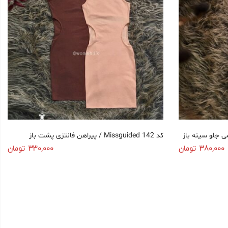
پیراهن فانتزی پشت باز / Missguided کد 142
380,000
تومان
330,000
تومان
انتخاب گزینه‌ها
انتخاب گزینه‌ها