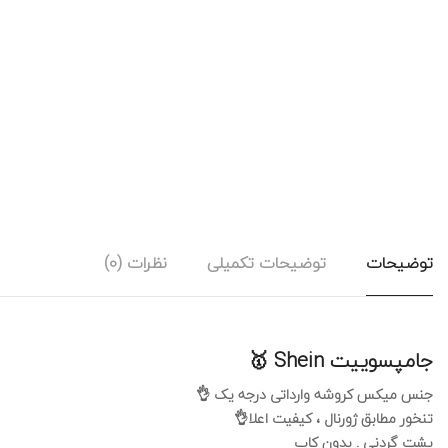
توضیحات
توضیحات تکمیلی
نظرات (0)
جامپسوییت Shein 🥇
جنس میکس کروشه وارداتی درجه یک 👌
تنخور مطابق ژورنال ، کیفیت اعلا👌
ِپشت گردنی . بدون کاپ