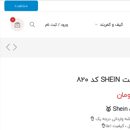
مشاهده
0
کیف و کمربند
ورود / ثبت نام
د 820
ومان
 وارداتی درجه یک 👌
ل ، کیفیت اعلا👌