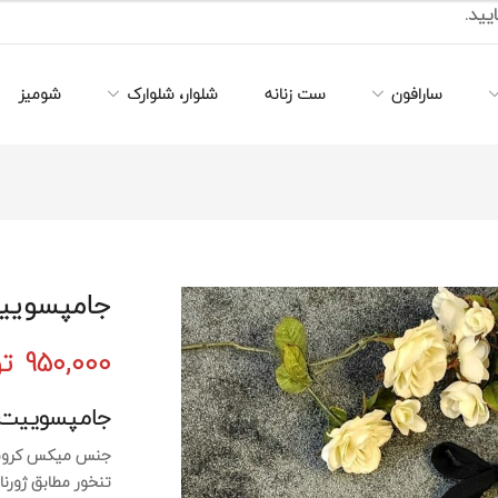
یید.
سارافون
ست زنانه
شلوار، شلوارک
شومیز
جامپسوییت SHEIN ک
950,000
ت
جامپسوییت Shein 
جنس میکس کروشه
تنخور مطابق ژورنا