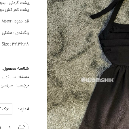
ِپشت گردنی . بدو
پشت کمر کش دوزی
قد حدودا 85cm
رنگبندی : مشکی
Size : 34.36.38
شناسه محصول:
دسته:
سارافون
,
برچسب:
سرهمی 
اندازه :