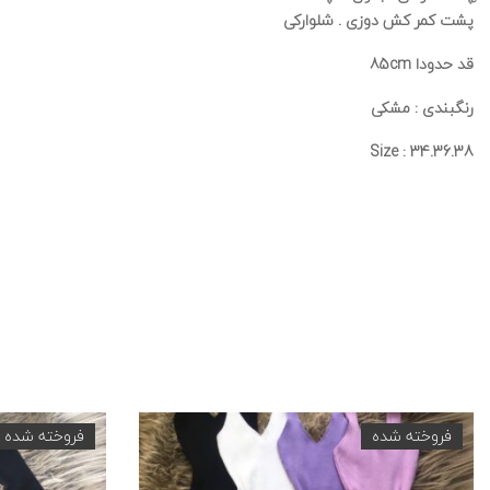
پشت کمر کش دوزی . شلوارکی
قد حدودا 85cm
رنگبندی : مشکی
Size : 34.36.38
فروخته شده
فروخته شده