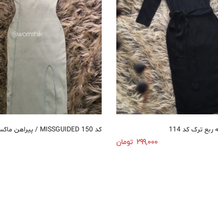
بع ترک کد 114
پیراهن ماکسی جلو سینه باز / MISSGUIDED کد 150
299,000
تومان
انتخاب گزینه‌ها