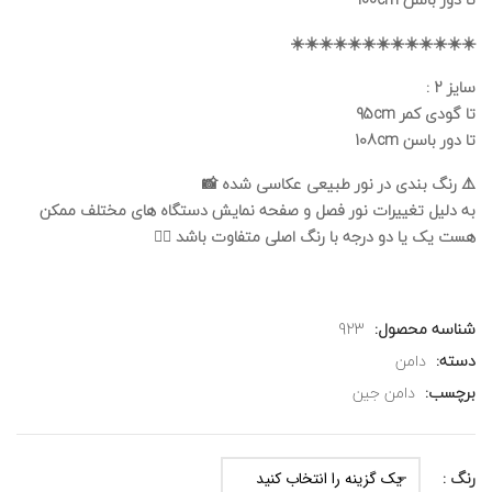
☀️☀️☀️☀️☀️☀️☀️☀️☀️☀️☀️☀️☀️
سایز 2 :
تا گودی کمر 95cm
تا دور باسن 108cm
⚠️ رنگ بندی در نور طبیعی عکاسی شده 📸
به دلیل تغییرات نور فصل و صفحه نمایش دستگاه های مختلف ممکن
هست یک یا دو درجه با رنگ اصلی متفاوت باشد 🙅‍♀️
شناسه محصول:
923
دسته:
دامن
برچسب:
دامن جین
رنگ :