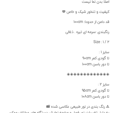
اصلا بدن نما نیست
کیفیت و تنخور شیک و خاص 🫶
قد دامن از حدودا: 100cm
رنگبندی :سرمه ای تیره . ذغالی
Size : 1 / 2
سایز 1 :
تا گودی کمر 90cm
تا دور باسن 100cm
☀️☀️☀️☀️☀️☀️☀️☀️☀️☀️☀️☀️☀️
سایز 2 :
تا گودی کمر 95cm
تا دور باسن 108cm
⚠️ رنگ بندی در نور طبیعی عکاسی شده 📸
به دلیل تغییرات نور فصل و صفحه نمایش دستگاه های مختلف ممکن