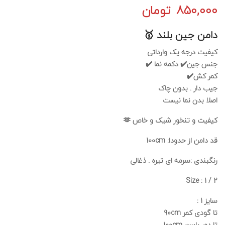
850,000
تومان
دامن جین بلند 🥇
کیفیت درجه یک وارداتی
جنس جین✔️ دکمه نما ✔️
کمر کش✔️
جیب دار . بدون چاک
اصلا بدن نما نیست
کیفیت و تنخور شیک و خاص 🫶
قد دامن از حدودا: 100cm
رنگبندی :سرمه ای تیره . ذغالی
Size : 1 / 2
سایز 1 :
تا گودی کمر 90cm
تا دور باسن 100cm