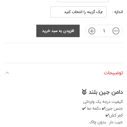
اندازه :
افزودن به سبد خرید
توضیحات
دامن جین بلند 🥇
کیفیت درجه یک وارداتی
جنس جین✔️ دکمه نما ✔️
کمر کش✔️
جیب دار . بدون چاک