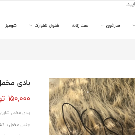
یید.
سارافون
ست زنانه
شلوار، شلوارک
شومیز
بادی مخمل 
150,000
تو
بادی مخمل شاین 
جنس مخمل با کش