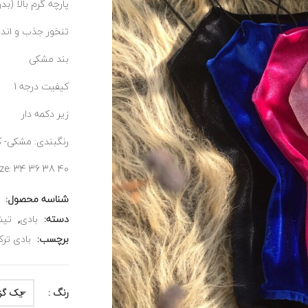
پارچه گرم بالا (بد
تنخور جذب و اند
بند مشکی
کیفیت درجه 1
زیر دکمه دار
رنگبندی: مشکی- ک
ize: 34 36 38 40
شناسه محصول:
دسته:
بادی
,
تیش
برچسب:
بادی تر
رنگ :