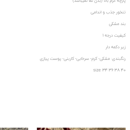
پارچه گرم بالا (بدن نما نمیباشد)
تنخور جذب و اندامی
بند مشکی
کیفیت درجه 1
زیر دکمه دار
رنگبندی: مشکی- کرم- سرخابی- کاربنی- پوست پیازی
size: 34 36 38 40