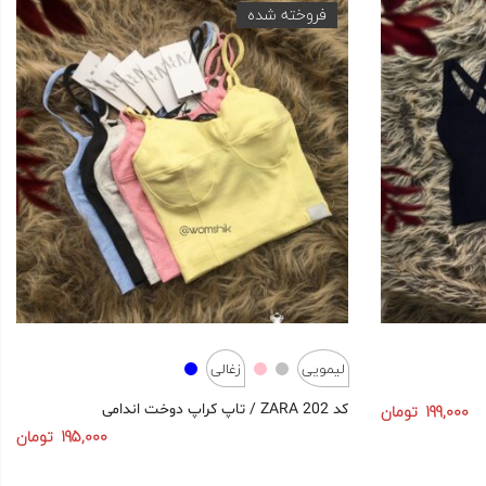
فروخته شده
لیمویی
زغالی
199,000
تومان
تاپ کراپ دوخت اندامی / ZARA کد 202
195,000
تومان
انتخاب گزینه‌ها
انتخاب گزینه‌ها