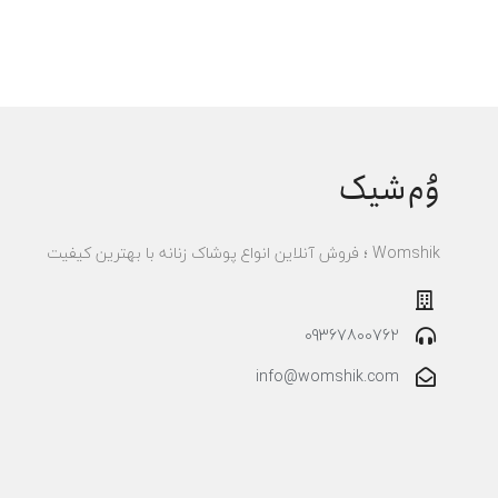
وُم‌شیک
Womshik ؛ فروش آنلاین انواع پوشاک زنانه با بهترین کیفیت
09367800762
info@womshik.com