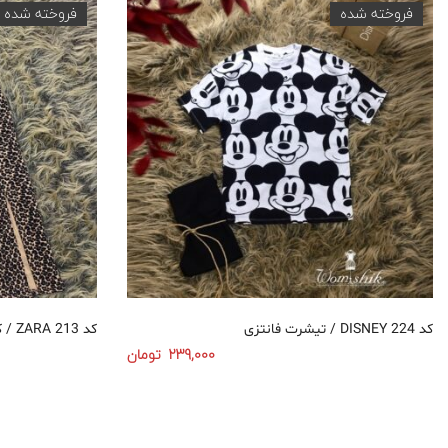
فروخته شده
فروخته شده
تیشرت فانتزی / DISNEY کد 224
کراپ تاپ / ZARA کد 213
239,000
تومان
انتخاب گزینه‌ها