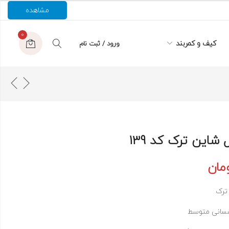
مشاهده
0
کیف و کمربند
ورود / ثبت نام
شاین ترک کد 139
مان
ترک
سانی متوسط