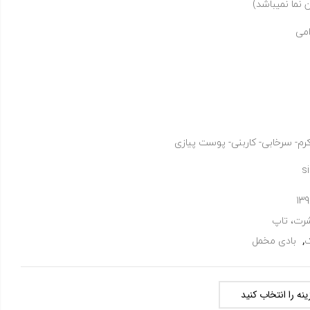
ن نما نمیباشد)
امی
رم- سرخابی- کاربنی- پوست پیازی
s
139
رت، تاپ
ک
,
بادی مخمل