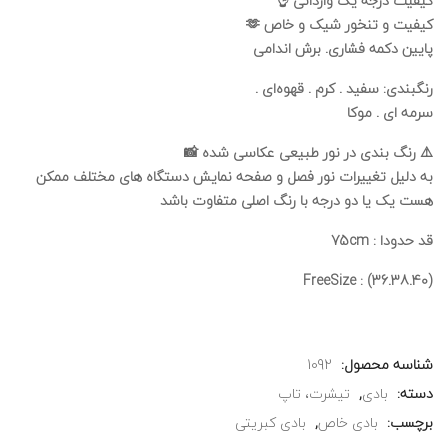
کیفیت درجه یک وارداتی 👌
کیفیت و تنخور شیک و خاص 🫶
پایین دکمه فشاری. برش اندامی
رنگبندی: سفید . کرم . قهوه‌ای .
سرمه ای . موکا
⚠️ رنگ بندی در نور طبیعی عکاسی شده 📸
به دلیل تغییرات نور فصل و صفحه نمایش دستگاه های مختلف ممکن
هست یک یا دو درجه با رنگ اصلی متفاوت باشد
قد حدودا : 75cm
FreeSize : (36.38.40)
شناسه محصول:
1092
دسته:
بادی
,
تیشرت، تاپ
برچسب:
بادی خاص
,
بادی کبریتی