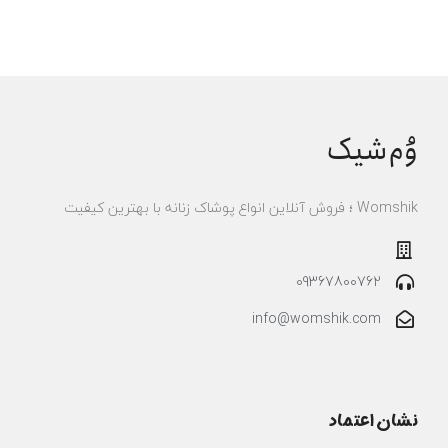
وُم‌شیک
Womshik ؛ فروش آنلاین انواع پوشاک زنانه با بهترین کیفیت
09367800762
info@womshik.com
نشان اعتماد