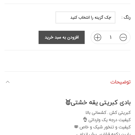
رنگ :
افزودن به سبد خرید
توضیحات
بادی کبریتی یقه خشتی🥇
کبریتی کش . کشسانی بالا
کیفیت درجه یک وارداتی 👌
کیفیت و تنخور شیک و خاص 🫶
پایین دکمه فشاری. برش اندامی