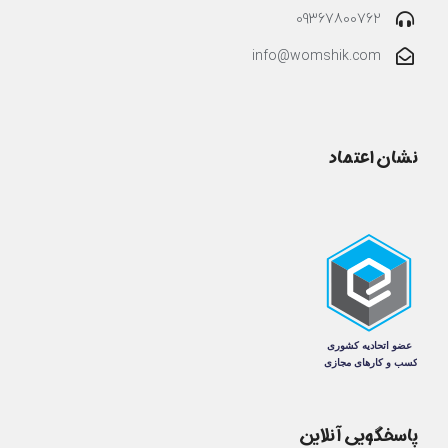
09367800762
info@womshik.com
نشان اعتماد
پاسخگویی آنلاین